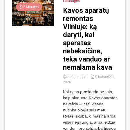
Paslaugos
2 Minutes
Kavos aparatų
remontas
Vilniuje: ką
daryti, kai
aparatas
nebekaičina,
teka vanduo ar
nemalama kava
europeade.lt
9 balandžio,
2026
Kai rytas prasideda ne taip,
kaip planuota Kavos aparatas
neveikia – ir tai visada
nutinka blogiausiu metu.
Rytas, skuba, o mašina arba
visai neįsijungia, arba leidžia
vandenį pro šalį, arba tiesiog