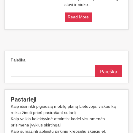
stovi ir nieko...
Read More
Paieška
Paieška
Pastarieji
Kaip išsirinkti pigiausią mobilų planą Lietuvoje: viskas ką
reikia žinoti prieš pasirašant sutartį
Kaip veikia kolektyvinė atmintis: kodėl visuomenės
prisimena įvykius skirtingai
Kaip sumažinti apleistų pirkinių krepšelių skaičių el.