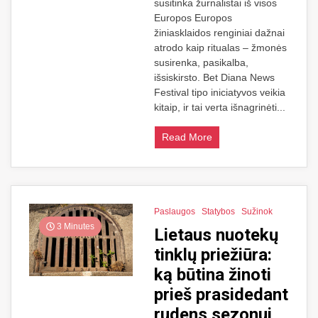
susitinka žurnalistai iš visos
Europos Europos
žiniasklaidos renginiai dažnai
atrodo kaip ritualas – žmonės
susirenka, pasikalba,
išsiskirsto. Bet Diana News
Festival tipo iniciatyvos veikia
kitaip, ir tai verta išnagrinėti...
Read More
Paslaugos
Statybos
Sužinok
3 Minutes
Lietaus nuotekų
tinklų priežiūra:
ką būtina žinoti
prieš prasidedant
rudens sezonui