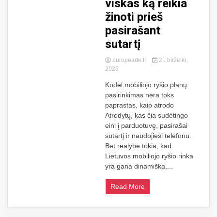
viskas ką reikia
žinoti prieš
pasirašant
sutartį
europeade.lt
21 birželio,
2026
Kodėl mobiliojo ryšio planų
pasirinkimas nėra toks
paprastas, kaip atrodo
Atrodytų, kas čia sudėtingo –
eini į parduotuvę, pasirašai
sutartį ir naudojiesi telefonu.
Bet realybė tokia, kad
Lietuvos mobiliojo ryšio rinka
yra gana dinamiška,...
Read More