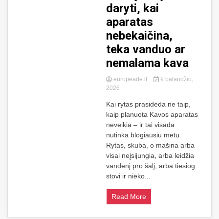
daryti, kai
aparatas
nebekaičina,
teka vanduo ar
nemalama kava
europeade.lt
9 balandžio,
2026
Kai rytas prasideda ne taip,
kaip planuota Kavos aparatas
neveikia – ir tai visada
nutinka blogiausiu metu.
Rytas, skuba, o mašina arba
visai neįsijungia, arba leidžia
vandenį pro šalį, arba tiesiog
stovi ir nieko...
Read More