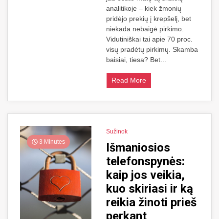
analitikoje – kiek žmonių
pridėjo prekių į krepšelį, bet
niekada nebaigė pirkimo.
Vidutiniškai tai apie 70 proc.
visų pradėtų pirkimų. Skamba
baisiai, tiesa? Bet...
Read More
Sužinok
3 Minutes
Išmaniosios
telefonspynės:
kaip jos veikia,
kuo skiriasi ir ką
reikia žinoti prieš
perkant