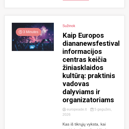
Sužinok
3 Minutes
Kaip Europos
diananewsfestival
informacijos
centras keičia
žiniasklaidos
kultūrą: praktinis
vadovas
dalyviams ir
organizatoriams
europeade.lt
5 gegužės,
2026
Kas iš tikrųjų vyksta, kai