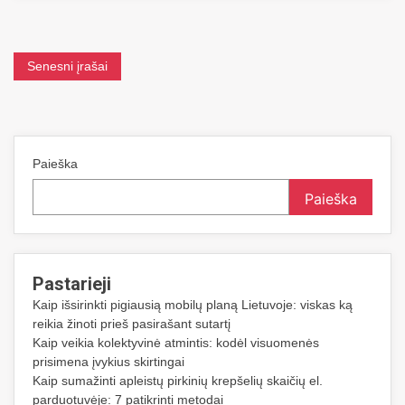
Navigacija
Senesni įrašai
tarp
įrašų
Paieška
Paieška
Pastarieji
Kaip išsirinkti pigiausią mobilų planą Lietuvoje: viskas ką
reikia žinoti prieš pasirašant sutartį
Kaip veikia kolektyvinė atmintis: kodėl visuomenės
prisimena įvykius skirtingai
Kaip sumažinti apleistų pirkinių krepšelių skaičių el.
parduotuvėje: 7 patikrinti metodai