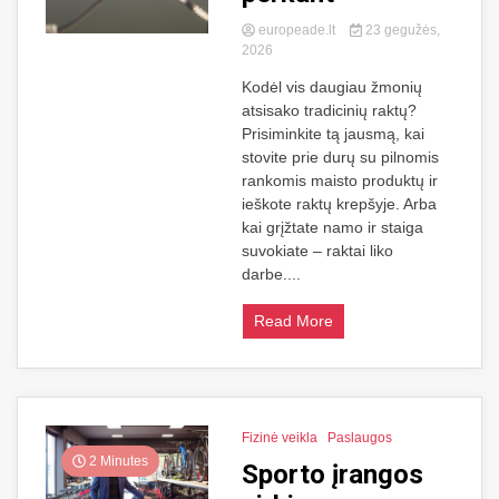
europeade.lt
23 gegužės,
2026
Kodėl vis daugiau žmonių
atsisako tradicinių raktų?
Prisiminkite tą jausmą, kai
stovite prie durų su pilnomis
rankomis maisto produktų ir
ieškote raktų krepšyje. Arba
kai grįžtate namo ir staiga
suvokiate – raktai liko
darbe....
Read More
Fizinė veikla
Paslaugos
2 Minutes
Sporto įrangos