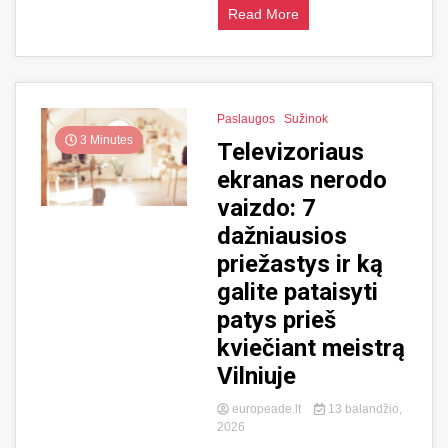
Read More
Paslaugos
Sužinok
3 Minutes
Televizoriaus
ekranas nerodo
vaizdo: 7
dažniausios
priežastys ir ką
galite pataisyti
patys prieš
kviečiant meistrą
Vilniuje
europeade.lt
13 balandžio,
2026