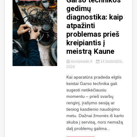
Garso technikos
gedimų
diagnostika: kaip
atpažinti
problemas prieš
kreipiantis į
meistrą Kaune
europeade.lt
14 balandžio,
2026
Kai aparatūra pradeda elgtis
keistai Garso technika gali
sugesti netikėčiausiu
momentu – prieš svarbų
renginį, įrašymo sesiją ar
tiesiog kasdienio naudojimo
metu. Dažnai žmonės iš karto
skuba į servisą, nors nemažą
dalį problemų galima...