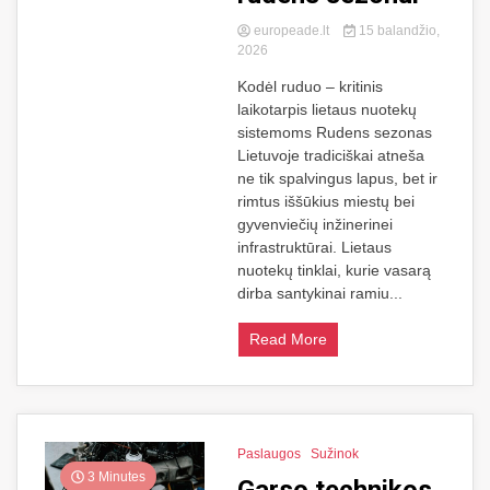
europeade.lt
15 balandžio,
2026
Kodėl ruduo – kritinis
laikotarpis lietaus nuotekų
sistemoms Rudens sezonas
Lietuvoje tradiciškai atneša
ne tik spalvingus lapus, bet ir
rimtus iššūkius miestų bei
gyvenviečių inžinerinei
infrastruktūrai. Lietaus
nuotekų tinklai, kurie vasarą
dirba santykinai ramiu...
Read More
Paslaugos
Sužinok
3 Minutes