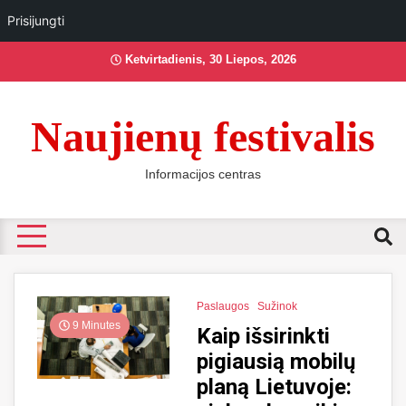
Prisijungti
Skip
Ketvirtadienis, 30 Liepos, 2026
to
content
Naujienų festivalis
Informacijos centras
Paslaugos
Sužinok
9 Minutes
Kaip išsirinkti
pigiausią mobilų
planą Lietuvoje: