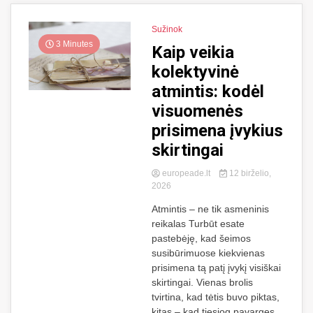
Sužinok
3 Minutes
Kaip veikia
kolektyvinė
atmintis: kodėl
visuomenės
prisimena įvykius
skirtingai
europeade.lt
12 birželio,
2026
Atmintis – ne tik asmeninis
reikalas Turbūt esate
pastebėję, kad šeimos
susibūrimuose kiekvienas
prisimena tą patį įvykį visiškai
skirtingai. Vienas brolis
tvirtina, kad tėtis buvo piktas,
kitas – kad tiesiog pavargęs.