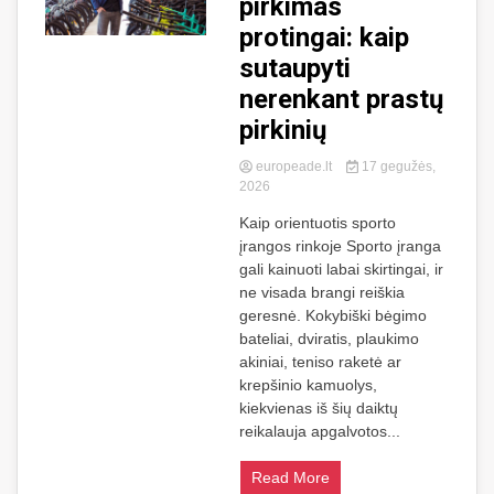
pirkimas
protingai: kaip
sutaupyti
nerenkant prastų
pirkinių
europeade.lt
17 gegužės,
2026
Kaip orientuotis sporto
įrangos rinkoje Sporto įranga
gali kainuoti labai skirtingai, ir
ne visada brangi reiškia
geresnė. Kokybiški bėgimo
bateliai, dviratis, plaukimo
akiniai, teniso raketė ar
krepšinio kamuolys,
kiekvienas iš šių daiktų
reikalauja apgalvotos...
Read More