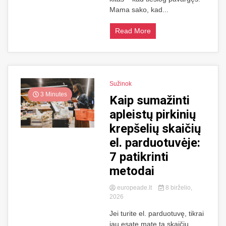
Mama sako, kad...
Read More
Sužinok
3 Minutes
Kaip sumažinti
apleistų pirkinių
krepšelių skaičių
el. parduotuvėje:
7 patikrinti
metodai
europeade.lt
8 birželio,
2026
Jei turite el. parduotuvę, tikrai
jau esate matę tą skaičių