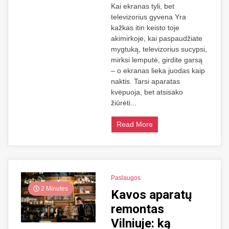
Kai ekranas tyli, bet
televizorius gyvena Yra
kažkas itin keisto toje
akimirkoje, kai paspaudžiate
mygtuką, televizorius sucypsi,
mirksi lemputė, girdite garsą
– o ekranas lieka juodas kaip
naktis. Tarsi aparatas
kvėpuoja, bet atsisako
žiūrėti...
Read More
Paslaugos
2 Minutes
Kavos aparatų
remontas
Vilniuje: ką