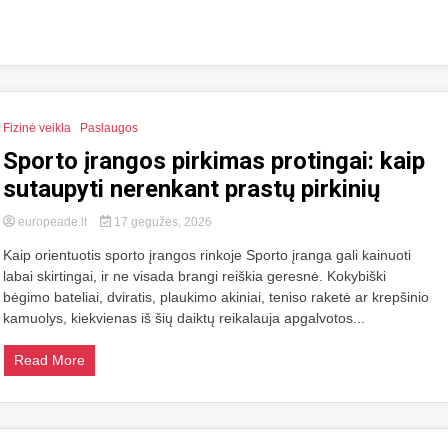
Fizinė veikla
Paslaugos
Sporto įrangos pirkimas protingai: kaip
sutaupyti nerenkant prastų pirkinių
europeade.lt
17 gegužės, 2026
Kaip orientuotis sporto įrangos rinkoje Sporto įranga gali kainuoti
labai skirtingai, ir ne visada brangi reiškia geresnė. Kokybiški
bėgimo bateliai, dviratis, plaukimo akiniai, teniso raketė ar krepšinio
kamuolys, kiekvienas iš šių daiktų reikalauja apgalvotos...
Read More