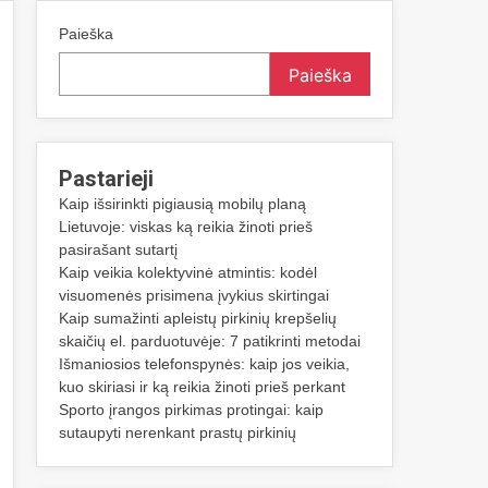
Paieška
Paieška
Pastarieji
Kaip išsirinkti pigiausią mobilų planą
Lietuvoje: viskas ką reikia žinoti prieš
pasirašant sutartį
Kaip veikia kolektyvinė atmintis: kodėl
visuomenės prisimena įvykius skirtingai
Kaip sumažinti apleistų pirkinių krepšelių
skaičių el. parduotuvėje: 7 patikrinti metodai
Išmaniosios telefonspynės: kaip jos veikia,
kuo skiriasi ir ką reikia žinoti prieš perkant
Sporto įrangos pirkimas protingai: kaip
sutaupyti nerenkant prastų pirkinių