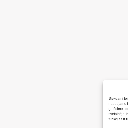
Siekdami teik
naudojame to
galėsime apd
svetainėje. 
funkcijas ir 