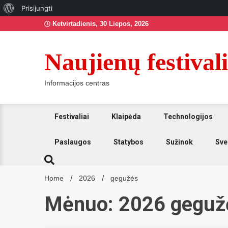
Apie
Prisijungti
Skip
WordPress
Ketvirtadienis, 30 Liepos, 2026
to
content
Naujienų festivali
Informacijos centras
Festivaliai
Klaipėda
Technologijos
Paslaugos
Statybos
Sužinok
Sve
Home
2026
gegužės
Mėnuo: 2026 geguž