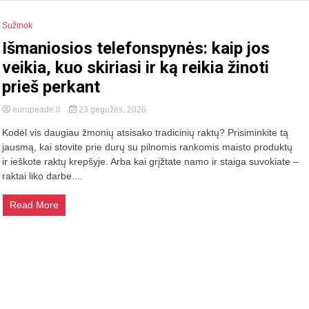
Sužinok
Išmaniosios telefonspynės: kaip jos
veikia, kuo skiriasi ir ką reikia žinoti
prieš perkant
europeade.lt
23 gegužės, 2026
Kodėl vis daugiau žmonių atsisako tradicinių raktų? Prisiminkite tą
jausmą, kai stovite prie durų su pilnomis rankomis maisto produktų
ir ieškote raktų krepšyje. Arba kai grįžtate namo ir staiga suvokiate –
raktai liko darbe....
Read More