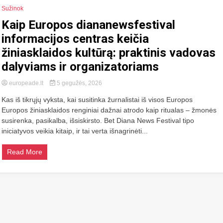
Sužinok
Kaip Europos diananewsfestival
informacijos centras keičia
žiniasklaidos kultūrą: praktinis vadovas
dalyviams ir organizatoriams
europeade.lt
5 gegužės, 2026
Kas iš tikrųjų vyksta, kai susitinka žurnalistai iš visos Europos
Europos žiniasklaidos renginiai dažnai atrodo kaip ritualas – žmonės
susirenka, pasikalba, išsiskirsto. Bet Diana News Festival tipo
iniciatyvos veikia kitaip, ir tai verta išnagrinėti...
Read More