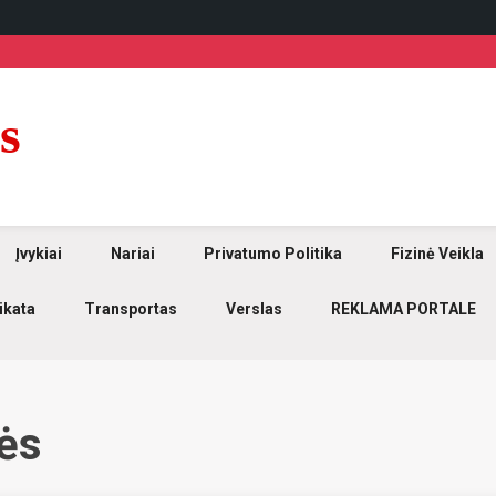
s
Įvykiai
Nariai
Privatumo Politika
Fizinė Veikla
ikata
Transportas
Verslas
REKLAMA PORTALE
ės