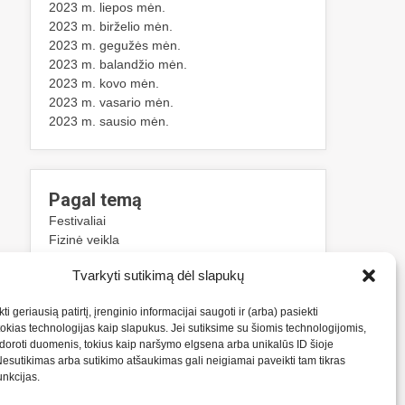
2023 m. liepos mėn.
2023 m. birželio mėn.
2023 m. gegužės mėn.
2023 m. balandžio mėn.
2023 m. kovo mėn.
2023 m. vasario mėn.
2023 m. sausio mėn.
Pagal temą
Festivaliai
Fizinė veikla
Klaipėda
Tvarkyti sutikimą dėl slapukų
Kosmetika
Laisvalaikis
ti geriausią patirtį, įrenginio informacijai saugoti ir (arba) pasiekti
Mugės
kias technologijas kaip slapukus. Jei sutiksime su šiomis technologijomis,
Paslaugos
oroti duomenis, tokius kaip naršymo elgsena arba unikalūs ID šioje
Statybos
Nesutikimas arba sutikimo atšaukimas gali neigiamai paveikti tam tikras
Sužinok
funkcijas.
Sveikata