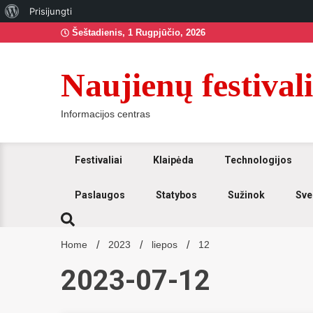
Apie
Prisijungti
Skip
WordPress
Šeštadienis, 1 Rugpjūčio, 2026
to
content
Naujienų festivali
Informacijos centras
Festivaliai
Klaipėda
Technologijos
Paslaugos
Statybos
Sužinok
Sve
Home
2023
liepos
12
2023-07-12