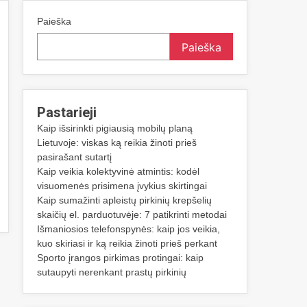
Paieška
Paieška
Pastarieji
Kaip išsirinkti pigiausią mobilų planą
Lietuvoje: viskas ką reikia žinoti prieš
pasirašant sutartį
Kaip veikia kolektyvinė atmintis: kodėl
visuomenės prisimena įvykius skirtingai
Kaip sumažinti apleistų pirkinių krepšelių
skaičių el. parduotuvėje: 7 patikrinti metodai
Išmaniosios telefonspynės: kaip jos veikia,
kuo skiriasi ir ką reikia žinoti prieš perkant
Sporto įrangos pirkimas protingai: kaip
sutaupyti nerenkant prastų pirkinių