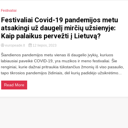
Festivaliai
Festivaliai Covid-19 pandemijos metu
atsakingi už daugelį mirčių užsienyje:
Kaip palaikus pervežti į Lietuvą?
europeade.lt
12 liepos, 2023
Šiandienos pandemijos metu vienas iš daugelio įvykių, kuriuos
labiausiai paveikė COVID-19, yra muzikos ir meno festivaliai. Šie
renginiai, kurie dažnai pritraukia tūkstančius žmonių iš viso pasaulio,
tapo tikrosios pandemijos židiniais, dėl kurių padidėjo užsikrėtimo...
Read More