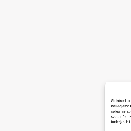
Siekdami teik
naudojame to
galėsime apd
svetainėje. 
funkcijas ir 