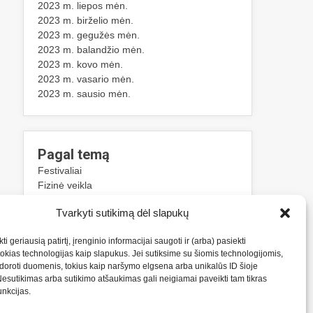
2023 m. liepos mėn.
2023 m. birželio mėn.
2023 m. gegužės mėn.
2023 m. balandžio mėn.
2023 m. kovo mėn.
2023 m. vasario mėn.
2023 m. sausio mėn.
Pagal temą
Festivaliai
Fizinė veikla
Klaipėda
Tvarkyti sutikimą dėl slapukų
Kosmetika
Laisvalaikis
ti geriausią patirtį, įrenginio informacijai saugoti ir (arba) pasiekti
Mugės
kias technologijas kaip slapukus. Jei sutiksime su šiomis technologijomis,
Paslaugos
oroti duomenis, tokius kaip naršymo elgsena arba unikalūs ID šioje
Statybos
Nesutikimas arba sutikimo atšaukimas gali neigiamai paveikti tam tikras
Sužinok
funkcijas.
Sveikata