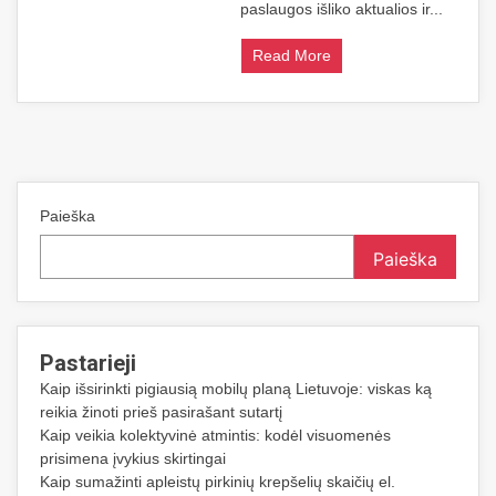
paslaugos išliko aktualios ir...
Read More
Paieška
Paieška
Pastarieji
Kaip išsirinkti pigiausią mobilų planą Lietuvoje: viskas ką
reikia žinoti prieš pasirašant sutartį
Kaip veikia kolektyvinė atmintis: kodėl visuomenės
prisimena įvykius skirtingai
Kaip sumažinti apleistų pirkinių krepšelių skaičių el.