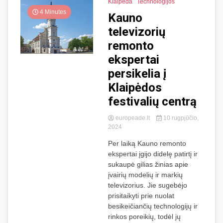
Klaipėda
Technologijos
4 Minutes
Kauno
televizorių
remonto
ekspertai
persikelia į
Klaipėdos
festivalių centrą
europeade.lt
10 rugpjūčio,
2024
Per laiką Kauno remonto
ekspertai įgijo didelę patirtį ir
sukaupė gilias žinias apie
įvairių modelių ir markių
televizorius. Jie sugebėjo
prisitaikyti prie nuolat
besikeičiančių technologijų ir
rinkos poreikių, todėl jų