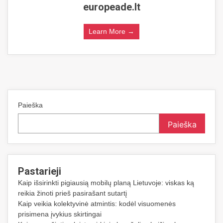
europeade.lt
Learn More →
Paieška
Paieška
Pastarieji
Kaip išsirinkti pigiausią mobilų planą Lietuvoje: viskas ką
reikia žinoti prieš pasirašant sutartį
Kaip veikia kolektyvinė atmintis: kodėl visuomenės
prisimena įvykius skirtingai