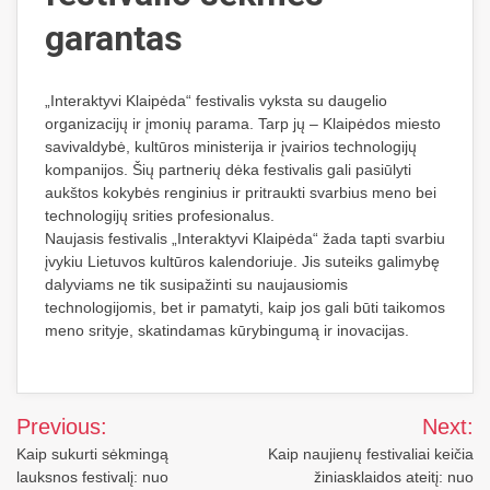
garantas
„Interaktyvi Klaipėda“ festivalis vyksta su daugelio
organizacijų ir įmonių parama. Tarp jų – Klaipėdos miesto
savivaldybė, kultūros ministerija ir įvairios technologijų
kompanijos. Šių partnerių dėka festivalis gali pasiūlyti
aukštos kokybės renginius ir pritraukti svarbius meno bei
technologijų srities profesionalus.
Naujasis festivalis „Interaktyvi Klaipėda“ žada tapti svarbiu
įvykiu Lietuvos kultūros kalendoriuje. Jis suteiks galimybę
dalyviams ne tik susipažinti su naujausiomis
technologijomis, bet ir pamatyti, kaip jos gali būti taikomos
meno srityje, skatindamas kūrybingumą ir inovacijas.
Navigacija
Previous:
Next:
tarp
Kaip sukurti sėkmingą
Kaip naujienų festivaliai keičia
lauksnos festivalį: nuo
žiniasklaidos ateitį: nuo