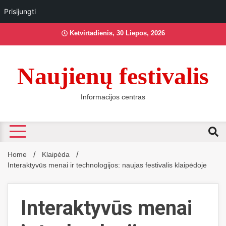
Prisijungti
Skip
Ketvirtadienis, 30 Liepos, 2026
to
content
Naujienų festivalis
Informacijos centras
Home
Klaipėda
Interaktyvūs menai ir technologijos: naujas festivalis klaipėdoje
Interaktyvūs menai