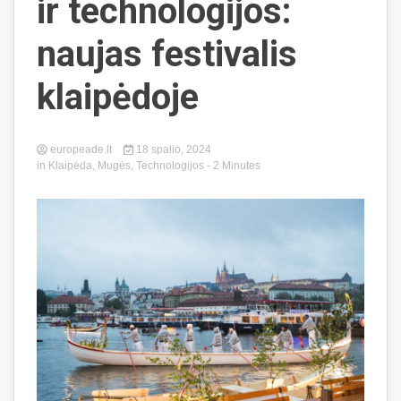
ir technologijos:
naujas festivalis
klaipėdoje
europeade.lt
18 spalio, 2024
in
Klaipėda
,
Mugės
,
Technologijos
- 2 Minutes