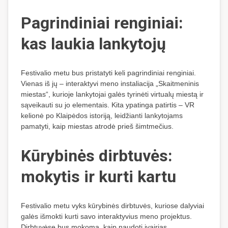
Pagrindiniai renginiai:
kas laukia lankytojų
Festivalio metu bus pristatyti keli pagrindiniai renginiai.
Vienas iš jų – interaktyvi meno instaliacija „Skaitmeninis
miestas“, kurioje lankytojai galės tyrinėti virtualų miestą ir
sąveikauti su jo elementais. Kita ypatinga patirtis – VR
kelionė po Klaipėdos istoriją, leidžianti lankytojams
pamatyti, kaip miestas atrodė prieš šimtmečius.
Kūrybinės dirbtuvės:
mokytis ir kurti kartu
Festivalio metu vyks kūrybinės dirbtuvės, kuriose dalyviai
galės išmokti kurti savo interaktyvius meno projektus.
Dirbtuvėse bus mokoma, kaip naudoti įvairias