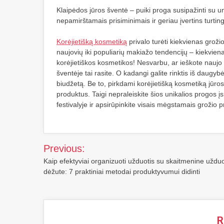
Klaipėdos jūros šventė – puiki proga susipažinti su un
nepamirštamais prisiminimais ir geriau įvertins turtin
Korėjietišką kosmetiką
privalo turėti kiekvienas grož
naujovių iki populiarių makiažo tendencijų – kiekvien
korėjietiškos kosmetikos! Nesvarbu, ar ieškote nauj
šventėje tai rasite. O kadangi galite rinktis iš daugybės
biudžetą. Be to, pirkdami korėjietišką kosmetiką jūros f
produktus. Taigi nepraleiskite šios unikalios progos įs
festivalyje ir apsirūpinkite visais mėgstamais grožio p
Navigacija
Previous:
tarp
Kaip efektyviai organizuoti užduotis su skaitmenine uždu
dėžute: 7 praktiniai metodai produktyvumui didinti
įrašų
R