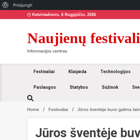
Apie
Prisijungti
Skip
WordPress
Ketvirtadienis, 6 Rugpjūčio, 2026
to
content
Naujienų festivali
Informacijos centras
Festivaliai
Klaipėda
Technologijos
Paslaugos
Statybos
Sužinok
Sve
Home
Festivaliai
Jūros šventėje buvo galima laim
Jūros šventėje buv