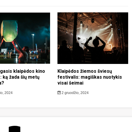
gasis klaipėdos kino
Klaipėdos žiemos šviesų
s: ką žada šių metų
festivalis: magiškas nuotykis
a?
visai šeimai
io, 2024
2 gruodžio, 2024