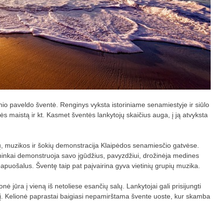
nio paveldo šventė. Renginys vyksta istoriniame senamiestyje ir siūlo
s maistą ir kt. Kasmet šventės lankytojų skaičius auga, į ją atvyksta
ių, muzikos ir šokių demonstracija Klaipėdos senamiesčio gatvėse.
atininkai demonstruoja savo įgūdžius, pavyzdžiui, drožinėja medines
papuošalus. Šventę taip pat paįvairina gyva vietinių grupių muzika.
ė jūra į vieną iš netoliese esančių salų. Lankytojai gali prisijungti
konį. Kelionė paprastai baigiasi nepamirštama švente uoste, kur skamba