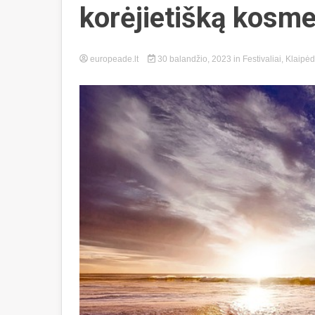
korėjietišką kosme
europeade.lt
30 balandžio, 2023
in
Festivaliai
,
Klaipė