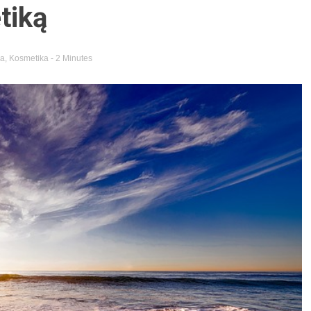
tiką
da
,
Kosmetika
- 2 Minutes