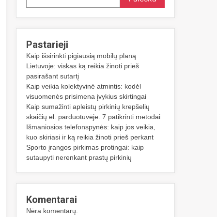
Pastarieji
Kaip išsirinkti pigiausią mobilų planą
Lietuvoje: viskas ką reikia žinoti prieš
pasirašant sutartį
Kaip veikia kolektyvinė atmintis: kodėl
visuomenės prisimena įvykius skirtingai
Kaip sumažinti apleistų pirkinių krepšelių
skaičių el. parduotuvėje: 7 patikrinti metodai
Išmaniosios telefonspynės: kaip jos veikia,
kuo skiriasi ir ką reikia žinoti prieš perkant
Sporto įrangos pirkimas protingai: kaip
sutaupyti nerenkant prastų pirkinių
Komentarai
Nėra komentarų.