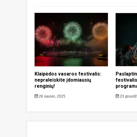
Klaipėdos vasaros festivalis:
Paslaptin
nepraleiskite įdomiausių
festivali
renginių!
program
26 sausio, 2025
23 gruodž