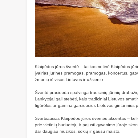
Klaipėdos jūros šventė – tai kasmetinė Klaipėdos jūri
įvairias jūrines pramogas, pramogas, koncertus, gatvė
žmonių iš visos Lietuvos ir užsienio.
Šventė prasideda spalvinga tradicinių jūrinių drabuž
Lankytojai gali stebėti, kaip tradiciniai Lietuvos am
figūrėles ar gamina garsiuosius Lietuvos gintarinius 
Svarbiausias Klaipėdos jūros šventės akcentas – kelion
prie vietinių buriuotojų ir pajusti gyvenimo jūroje s
dar daugiau muzikos, šokių ir gausu maisto.