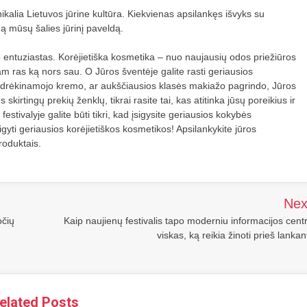
ikalia Lietuvos jūrine kultūra. Kiekvienas apsilankęs išvyks su
gą mūsų šalies jūrinį paveldą.
io entuziastas. Korėjietiška kosmetika – nuo naujausių odos priežiūros
am ras ką nors sau. O Jūros šventėje galite rasti geriausios
o drėkinamojo kremo, ar aukščiausios klasės makiažo pagrindo, Jūros
 skirtingų prekių ženklų, tikrai rasite tai, kas atitinka jūsų poreikius ir
estivalyje galite būti tikri, kad įsigysite geriausios kokybės
igyti geriausios korėjietiškos kosmetikos! Apsilankykite jūros
roduktais.
Nex
očių
Kaip naujienų festivalis tapo moderniu informacijos cent
viskas, ką reikia žinoti prieš lankan
elated Posts